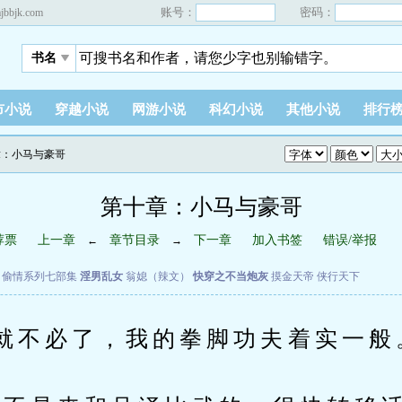
账号：
密码：
.ajbbjk.com
书名
市小说
穿越小说
网游小说
科幻小说
其他小说
排行
章：小马与豪哥
第十章：小马与豪哥
荐票
上一章
章节目录
下一章
加入书签
错误/举报
←
→
偷情系列七部集
淫男乱女
翁媳（辣文）
快穿之不当炮灰
摸金天帝
侠行天下
不必了，我的拳脚功夫着实一般