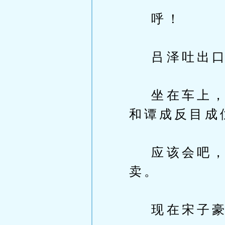
呼！
吕泽吐出口
坐在车上，他
和谭成反目成
应该会吧，
卖。
现在宋子豪回