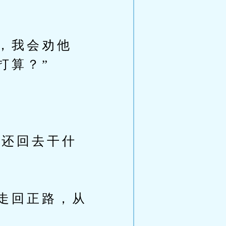
，我会劝他
打算？”
，还回去干什
走回正路，从