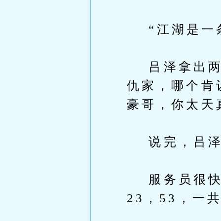
“江湖是一条
吕泽拿出两张
仇家，哪个肯
豪哥，你太天
说完，吕泽
服务员很快赶
23，53，一