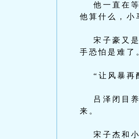
他一直在等宋
他算什么，小
宋子豪又是出
手恐怕是难了
“让风暴再酝
吕泽闭目养神
来。
宋子杰和小