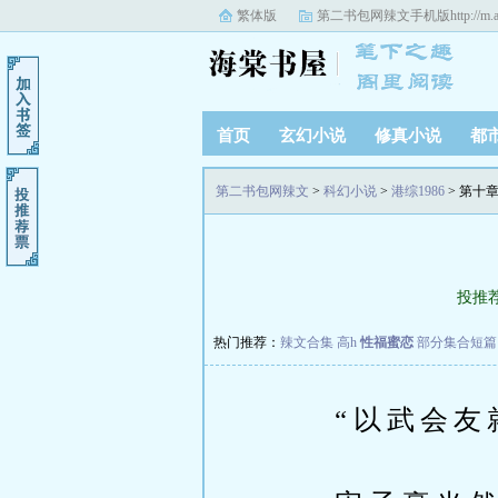
繁体版
第二书包网辣文手机版
http://m
首页
玄幻小说
修真小说
都
第二书包网辣文
>
科幻小说
>
港综1986
> 第十
投推
热门推荐：
辣文合集 高h
性福蜜恋
部分集合短篇
“以武会友就