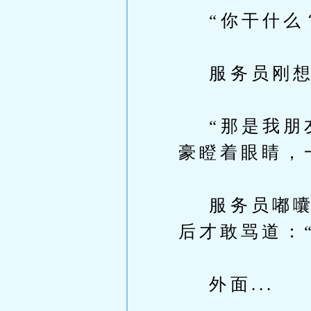
“你干什么
服务员刚想
“那是我朋友
豪瞪着眼睛，
服务员嘟囔着
后才敢骂道：
外面...