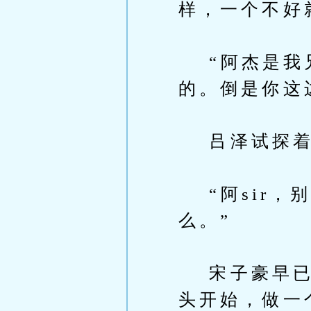
样，一个不好
“阿杰是我兄
的。倒是你这
吕泽试探着
“阿sir，
么。”
宋子豪早已看
头开始，做一