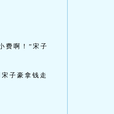
。
小费啊！”宋子
宋子豪拿钱走