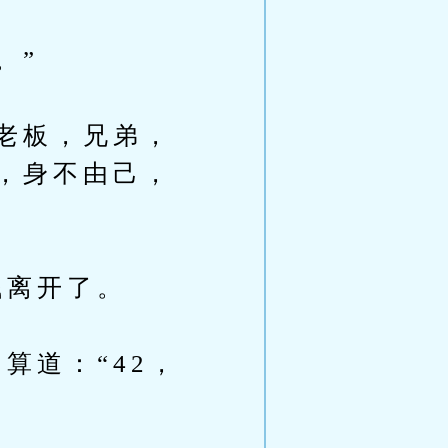
。”
老板，兄弟，
，身不由己，
离开了。
道：“42，