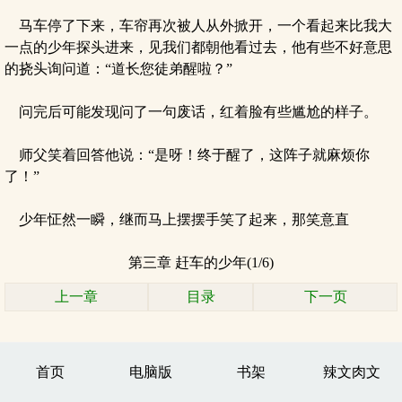
马车停了下来，车帘再次被人从外掀开，一个看起来比我大
一点的少年探头进来，见我们都朝他看过去，他有些不好意思
的挠头询问道：“道长您徒弟醒啦？”
问完后可能发现问了一句废话，红着脸有些尴尬的样子。
师父笑着回答他说：“是呀！终于醒了，这阵子就麻烦你
了！”
少年怔然一瞬，继而马上摆摆手笑了起来，那笑意直
第三章 赶车的少年(1/6)
上一章
目录
下一页
首页
电脑版
书架
辣文肉文