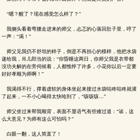
“嗯？醒了？现在感觉怎么样了？”
我侧头看着弯腰走进来的师父，忐忑的心落回肚子里，哼了
一声：“渴！”
师父见我仍不舒坦的样子，倒是不再担心的模样，他把水袋
递给我，吊儿郎当的说：“你昏睡这两日，你师父我是衣带都
没功夫解的在旁伺候着，人都憔悴了许多，小花你以后一定要
好好孝顺为师啊！”
我渴得不行，撑着虚软的身体坐起来接过水袋咕咚咕咚就灌
了起来，一不小心喝得太快呛到了，“咳咳咳…”
师父坐过来帮我顺背，表面不显语气有些难过道：“诶，这
么大意见？为师有这么可怕吗？”
白眼一翻，这人简直了！